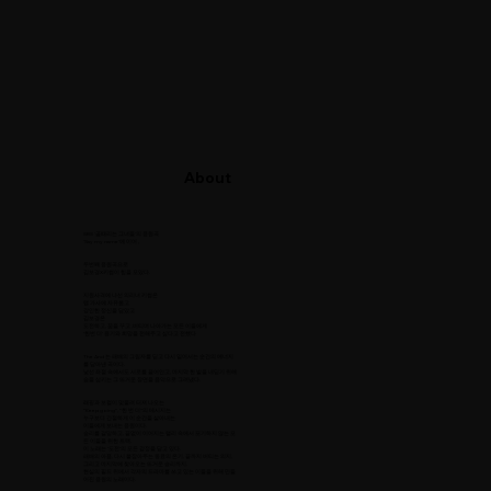
About
SBS '골때리는 그녀들'의 응원곡
'Say my name'에 이어 ,
두번째 응원곡으로
김보경X키썸이 힘을 모았다.
지원사격에 나선 의리녀 키썸은
랩 가사에 자유롭고
강인한 정신을 담았고
김보경은
도전하고, 꿈을 꾸고 ,버티며 나아가는 모든 이들에게
‘한번 더’ 용기와 희망을 전해주고 싶다고 전했다
The And 는 패배의 그림자를 딛고 다시 일어서는 순간의 에너지
를 담아낸 곡이다.
낯선 좌절 속에서도 서로를 끌어안고, 마지막 한 발을 내딛기 위해
숨을 삼키는 그 뜨거운 장면을 음악으로 그려냈다.
래핑과 보컬이 맞물려 터져 나오는
“Keep going”, “한 번 더”의 메시지는
누구보다 간절하게 이 순간을 살아내는
이들에게 보내는 응원이다.
승리를 갈망하고, 끝없이 이어지는 랠리 속에서 포기하지 않는 모
든 이들을 위한 트랙.
이 노래는 ‘도전’의 모든 감정을 담고 있다.
패배의 아픔, 다시 붙잡아주는 동료의 온기, 끝까지 버티는 의지,
그리고 마지막에 찾아오는 뜨거운 승리까지.
현실의 필드 위에서 각자의 드라마를 쓰고 있는 이들을 위해 만들
어진 응원의 노래이다.