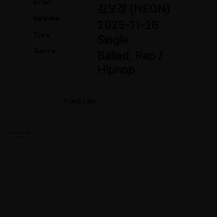
Artist.
김보경 (NEON)
Release.
2025-11-26
Type.
Single
Genre.
Ballad, Rap /
Hiphop
Track List
01. The And (Feat. 키썸)
02. The And (Inst.)