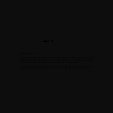
About
빅트레이의 두번째 싱글, [Sweet Dreams]
시원한 바다와 푸른 하늘이 절로 그려지는 데뷔 싱글 ‘Feelin’ So High’로 유난히 무더웠던 2010년 여름의 더위를 시원하게 날려준 빅트레
이(Big Tray)가 데뷔 싱글 발표2개월 만에 새로운 싱글 ‘Sweet Dreams’를 들고 다시 돌아왔다. C-Luv라는 이름으로도 널리 알려진 프로듀
서이자 싱어송라이터 태완과 빅트레이의 데뷔작 ‘Feelin’ So High’의 프로듀서였던 캐모스타(Camo Starr)가 함께 작사, 작곡한 이번 싱글
은 살랑하게 불어오는 가을바람과 아련한 옛사랑의 추억이 떠오르는 서정적인 분위기의 알앤비 힙합넘버이다.
옛 연인과의 달콤한 추억을 꿈꾸며 그리워하는 내용의 가사는 빅트레이 본인의 실제 경험담을 솔직하게 담고 있고 본 싱글의 작사, 작곡은
물론 보컬로도 직접 참여한 태완의 부드러운 멜로디가 한데 어우러져 가을이라 더욱 예민해진 많은 이들의 감성을 한껏 자극한다.