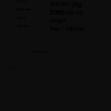
Artist.
빅트레이 (Big
Release.
Tray)
2010-09-09
Type.
Single
Genre.
Rap / Hiphop
Track List
01. Sweet Dreams (Feat. 태완 aka C-Luv)
02. Sweet Dreams (Inst.)