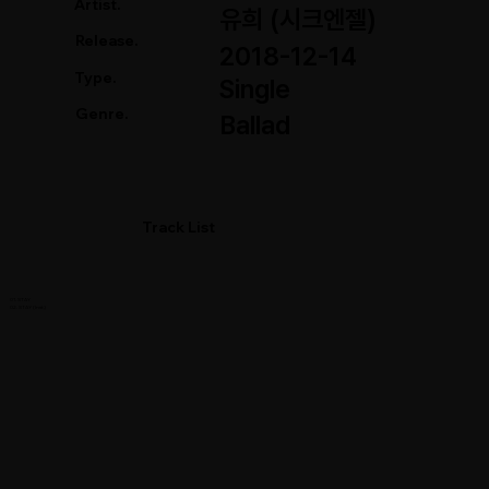
Artist.
유희 (시크엔젤)
Release.
2018-12-14
Type.
Single
Genre.
Ballad
Track List
01. STAY
02. STAY (Inst.)