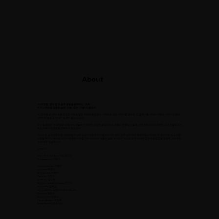
About
"시크엔젤" 멤버 중 첫 솔로 앨범을 발매하는 "유희"
누구나 한번쯤 경험한 슬픈 "사랑" 또는 "이별"의 발라드!
"시크엔젤"은 내년 초를 목표로 새로운 앨범 작업에 돌입했다. 리메이크 곡인 "바다"를 끝으로, 긴 공백기를 가지는 가운데, "리더"인 멤버
"유희"의 솔로곡 "STAY" 음원이 발매 되었다.
그간 발표해온 "시크엔젤"의 음악적 색깔과는 완벽히 상반된 음악으로서, 아름다운 현악 선율과, 어쿠스틱 기타의 조화는 그녀가 말하고자
하는 메세지의 표현을 완벽하게 돕고있다.
"STAY"는 슬픈영화의 한 장면처럼 구성된 드라마틱한 편곡이 돋보이기도 한다. 전주 없이 마치 독백처럼 시작되는 첫 멜로디는 조금 다른
인상을 주기도 하는데, 시간이 흐르면 지워질거라 여겨지는 아픔과 슬픔. 후회라기 보다는 문득 이제야 말하게 된 감정을 조용히 고백 하는
것 이 아주 인상적이다.
-STAFF-
Executive Produced by 권인선
Produced by 이현수
Composed by 이현수
Lyrics by 이현수
Arranged by 이현수
Piano by 이현수
Guitar by 김정현
String programming by 손진기
Chorus by 김희경
Recorded by 김명석 at WAV Studio
Mixed by 염종성
Mastered by 염종성
Cover design - 허정회
Presented by 리즈 엔터