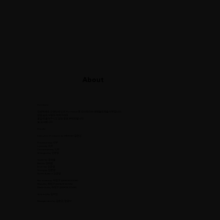
About
Romance
안녕하세요 오랜만에 신곡 'Romance'로 인사드리는 에메랄드캐슬 지우입니다.
점점 삶도 사랑도 배워가네요
즐겁게 들어주시고 많은 응원 부탁드립니다.
늘 감사합니다.
[Credit]
Executive Producer by MKS2NT 김문교
Produced by 지우
Lyrics by 지우
Composed by 지우
Arranged by 안준영
Guitar by 정재필
Bass by 장태웅
Drum by 안준영
String by 안준영
Synth & piano 안준영
Recorded by 허찬구 @KNOB SOUND
Mixed by 허찬구 @KNOB SOUND
Mastered by 허찬구 @KNOB SOUND
Artwork by 김지인
Management by 김문교, 정영수