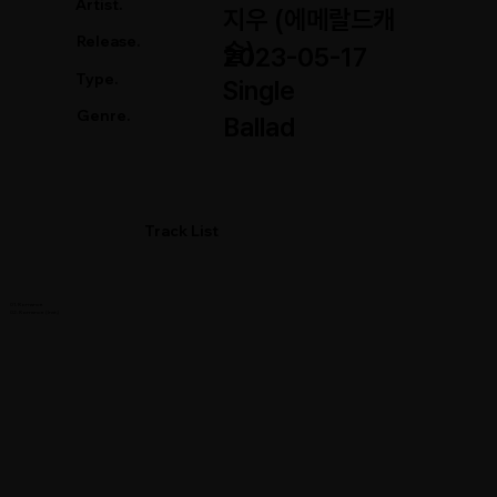
Artist.
지우 (에메랄드캐
Release.
슬)
2023-05-17
Type.
Single
Genre.
Ballad
Track List
01. Romance
02. Romance (Inst.)