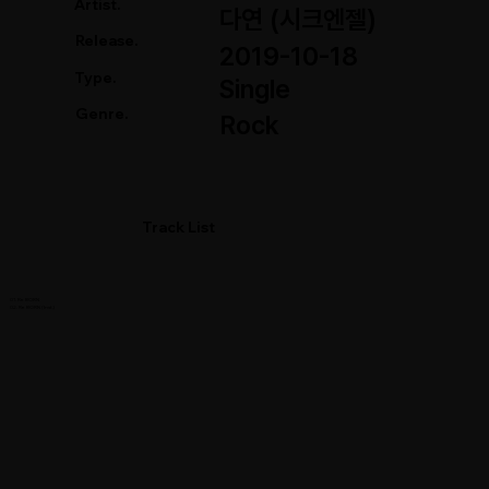
Artist.
다연 (시크엔젤)
Release.
2019-10-18
Type.
Single
Genre.
Rock
Track List
01. Re BORN
02. Re BORN (Inst.)