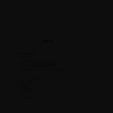
About
'다연 (시크엔젤)' [Re BORN]
"시크엔젤" 다연 첫 SOLO
“Re BORN”은 일렉트로닉과 락사운드가 가미된 업템포의 음악으로서,
같은팀 멤버인 "라은"이 작사한 곡이다.
사랑하는 연인이, 시간이 지날수록 점차 변해가는 모습을 바라보며,
스스로 당당한 여자로 거듭나기를 직설적으로 표현한 곡이다.
다양한 장르의 음악을 소화해내는 "시크엔젤"의 보컬 "다연"의 또 다른 매력을 옅볼수있다.
[STAFF]
Executive Produced by 권인선
Produced by 이현수
Composed by 이현수
Lyrics by 라은(시크엔젤)
Arranged by 이현수
E.Piano by 이현수
Guitar by 김정현, 김범준
Chorus by 김희경
Recorded by 이현수 at LIZ Studio
Mix & Mastering - CORE SOUND
Presented by (주)리즈엔터