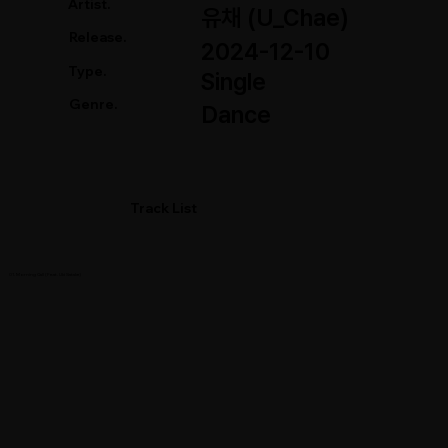
Artist.
유채 (U_Chae)
Release.
2024-12-10
Type.
Single
Genre.
Dance
Track List
01. Morning Call (Feat. Uki Satake)