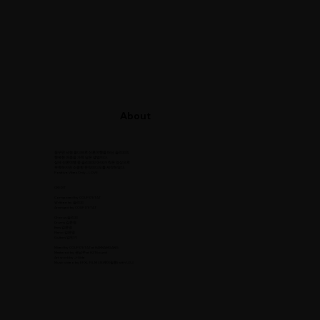
About
꿈꾸던 낙원 몰디브로 신혼여행을 떠난 슬리피의
행복한 마음을 가득 담은 앨범이다.
실제 신혼여행 중 슬리피의 아내가 찍은 영상으로
부족하지만 소중한 뮤직비디오를 제작하였다.
Positive Vibes Only... LOVE
CREDIT
Composed by COUP D’ETAT
Written by 슬리피
Arranged by COUP D’ETAT
Chorus 슬리피
Drums 김윤명
Bass 김윤명
Piano 김윤명
Guitars 임민기
Mixed by COUP D’ETAT at HANNAMGANG
Mastered by 권남우 at 821Sound
Art work by J-Side
Music video by EFXL FILM (오케이필름) with 냐니