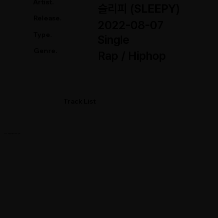
Artist.
슬리피 (SLEEPY)
Release.
2022-08-07
Type.
Single
Genre.
Rap / Hiphop
Track List
01. Maldives Air