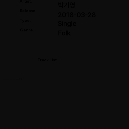
Artist.
박기영
Release.
2018-03-28
Type.
Single
Genre.
Folk
Track List
01. I love you too (Feat. 가현)