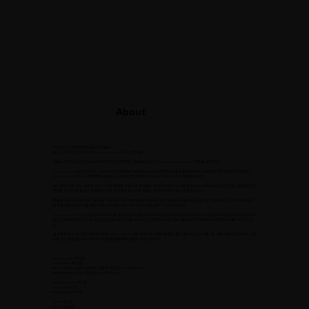
About
박기영의 사계 프로젝트 일곱번째 앨범 !
당신의 이야기, 모두의 노래 'I love you too (Feat. 가현)' 발매
데뷔 20주년을 맞은 싱어송라이터 박기영이 따뜻한 고백을 담은 신곡 ‘I love you too (Feat. 가현)’를 공개한다.
‘I love you too’는 박기영이 2016년부터 매 계절마다 발표하는 사계 프로젝트의 일곱 번째 곡이자 2018년 봄 시즌 송이다. 박기영은 ‘I
love you too’에 막 사랑에 빠진 설레는 감정을 편안한 멜로디와 귀엽고 사랑스러운 노랫말에 담았다.
박기영이 직접 작사, 작곡한 이번 신곡은 특별한 과정으로 탄생했다. 박기영의 팬이 SNS를 통해 보낸 사연을 박기영이 직접 노랫말로 적어
완성한 것. 소소한 일상의 큰 활력이 되는 박기영의 목소리와 팬들이 보내준 애정이 만나 탄생한 곡이다.
특별히 이번 신곡에는 박기영의 딸 가현 양이 곡의 후반부에 피처링으로 깜짝 등장한다. 올해 일곱 살이 된 가현 양의 맑고 순수한 목소리
와 자연스럽게 멜로디를 흥얼거리는 박기영의 보이스는 리스너들을 절로 미소 짓게 만든다 .
‘I love you too’는 박기영이 2016년 겨울 ‘자연의 법칙’으로 시작한 사계 프로젝트의 일곱 번째 곡이다. 사계 프로젝트는 박기영이 매 계
절의 시작에 자신의 정서와 계절의 감성을 담은 신곡을 선보이는 프로젝트다. 박기영은 올해 햇수로 3년째 사계 프로젝트를 이어가고 있
다.
올해로 데뷔 20주년을 맞은 박기영은 ‘I love you too’를 시작으로 다양한 활동을 준비 중이다. 오는 4월 7일, 14일 스튜디오 라이브, 오는
가을 정규 앨범 발표와 20주년 기념 공연 등을 통해 팬들과 만날 예정이다.
-
Produced by 박기영
Directed by 박기영
Recorded by 김대성, 양하정, 신동주, 최민성 @ TONE Studio
Mixed & Mastered by 김대성 @ TONE Studio
Composed by 박기영
Lyrics by 박기영
Arranged by 박기영
Vocal 박기영
Drums 김영준