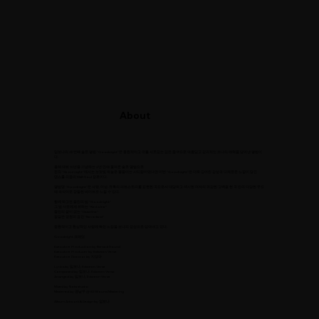
About
임보나의 세 번째 솔로 앨범 "Goodnight"은 몽환적이고 귀를 사로잡는 깊은 음색으로 아름답고 감각적인 보나의 매력을 담아낸 앨범이
다.
올해 데뷔 10년을 기념하는 2년 만에 돌아온 솔로 앨범으로
전작 "Seoul night"에서는 보랏빛 하늘로 물들이는 시티팝이었다면 이번 "Goodnight"은 더욱 깊어진 감성과 다채로운 느낌이 담긴
댄스홀 리듬의 R&B Soul 장르이다.
앨범명 "Goodnight"은 사랑, 이성, 유혹의 러브스토리를 표현한 곡으로서 대담하고 섹시한 여자의 과감한 고백을 한 곡 안의 다양한 무드
에 속삭이듯 강렬한 바이브로 느낄 수 있다.
함께 하고픈 둘만의 밤 "Goodnight"
그 밤 서로에게 취하는 "Red wine"
둘만의 끝이 없는 "Dead line"
꿈같은 영원의 공간 "Neverland"
몽환적이고 환상적인 사랑에 빠진 느낌을 보나의 감성으로 담아내고 있다.
Goodnight 크레딧
Executive Production by Barrack Sound
Executive Producer by Edween Verse
Executive Director by 지성아
Lyrics by 임보나, Edween Verse
Composed by 임보나, Edween Verse
Arranged by 임보나, Edween Verse
Mixed by Nota studio
Mastered by 권남우 @ 821Sound Mastering
Album Artwork & Design by 임보나