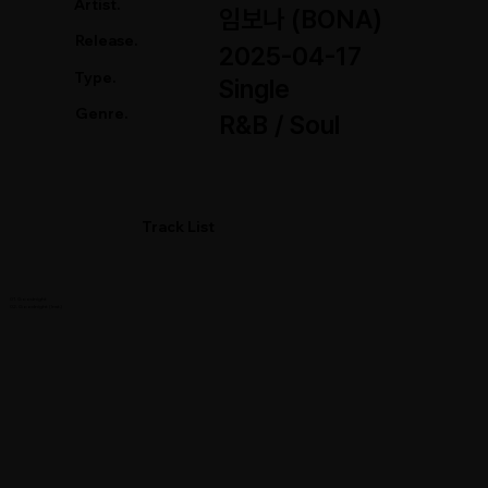
Artist.
임보나 (BONA)
Release.
2025-04-17
Type.
Single
Genre.
R&B / Soul
Track List
01. Goodnight
02. Goodnight (Inst.)