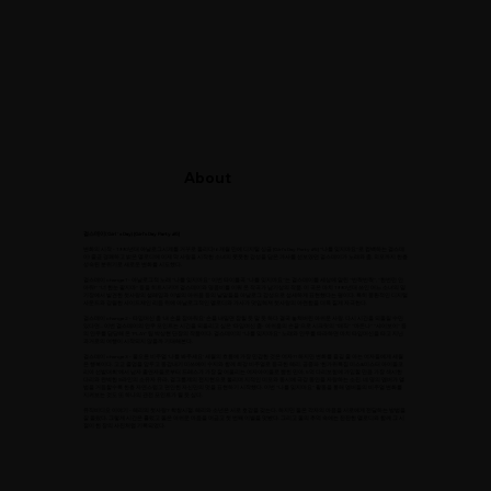
About
걸스데이(Girl`s Day) [Girl's Day Party #5]
변화의 시작 - 1990년대 아날로그시계를 거꾸로 돌리다! 6개월 만에 디지털 싱글 [Girl's Day Party #5] "나를 잊지마요"로 컴백하는 걸스데
이! 줄곧 경쾌하고 밝은 멜로디에 이제 막 사랑을 시작한 소녀의 풋풋한 감성을 담은 가사를 선보였던 걸스데이가 노래와 춤, 외모까지 한층
성숙된 분위기로 새로운 변화를 시도했다.
걸스데이 change1 - 아날로그적 노래 "나를 잊지마요" 이번 타이틀곡 "나를 잊지마요"는 걸스데이를 세상에 알린 "반짝반짝", "한번만 안
아줘!" "너 한눈 팔지마" 등을 히트시키며 걸스데이와 명콤비를 이뤄 온 작곡가 남기상의 작품. 이 곡은 마치 1990년대 쓰인 어느 소녀의 일
기장에서 발견한 첫사랑의 설레임과 이별의 아쉬움 등의 낱말들을 아날로그 감성으로 섬세하게 표현했다는 평이다. 특히 몽환적인 디지털
사운드와 강렬한 사이드체인 리듬 위에 아날로그적인 멜로디와 가사가 덧입혀져 첫사랑의 아련함을 더욱 짙게 자극한다.
걸스데이 change2 - 타임머신 춤 '내 손을 잡아줘요' 손을 내밀면 잡힐 듯 말 듯 하다 결국 놓쳐버린 아쉬운 사랑. 다시 시간을 되돌릴 수만
있다면... 이번 걸스데이의 안무 포인트는 시간을 되돌리고 싶은 '타임머신 춤- 아쉬움의 손끝'으로 시크릿의 "매직" "마돈나" "샤이보이" 등
의 안무를 담당해 온 'PLAY' 팀 박상현 단장의 작품이다. 걸스데이의 "나를 잊지마요" 노래와 안무를 따라하면 마치 타임머신을 타고 지난
과거로의 여행이 시작되지 않을까 기대해본다.
걸스데이 change3 - 물오른 비주얼 '나를 봐주세요' 세월의 흐름에 가장 민감한 것은 여자?! 하지만 변화를 즐길 줄 아는 여자들에게 세월
은 행복이다. 고교 졸업을 앞두고 동갑내기 미쓰에이 수지와 함께 최강 비주얼로 등극한 혜리, 공중파 '한가위특집 미스&미스터 아이돌코
리아 선발대회'에서 남자 출연자들로부터 드레스가 가장 잘 어울리는 여자아이돌로 뽑힌 민아, 5억 다리보험에 가입할 만큼 가장 섹시한
다리와 완벽한 S라인의 소유자 유라, 걸그룹계의 전지현으로 불리며 지적인 미모와 동시에 극강 동안을 자랑하는 소진. 네 명의 멤버가 앨
범을 거듭할수록 한층 자연스럽고 편안한 자신만의 멋을 표현하기 시작했다. 이번 "나를 잊지마요" 활동을 통해 멤버들의 비주얼 변화를
지켜보는 것도 또 하나의 관전 포인트가 될 듯 싶다.
뮤직비디오 이야기 - 혜리의 첫사랑? 학창시절. 혜리와 소년은 서로 호감을 갖는다. 하지만 둘은 각자의 마음을 서로에게 전달하는 방법을
잘 몰랐다. 그렇게 시간은 흘렀고 둘은 아쉬운 마음을 머금고 첫 번째 이별을 맛봤다. 그리고 둘의 추억 속에는 잔잔한 멜로디와 함께 그 시
절이 한 장의 사진처럼 기록되었다.