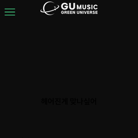
헤어진게 맞나싶어