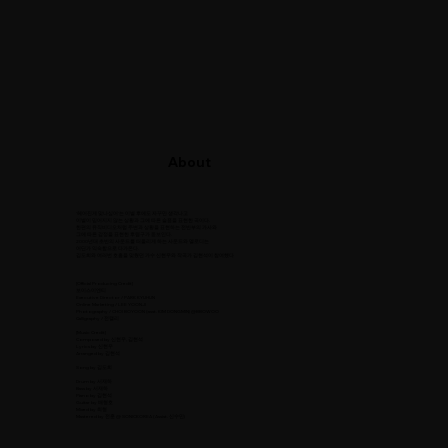
About
'헤어진게 맞나싶어'는 이별 후에도 자꾸만 생각나고
이별이 믿어지지 않는 상황과 그에 따른 슬픔을 표현한 곡이다.
한편의 뮤직비디오처럼 주변과 상황을 표현하는 전반부의 가사와
그에 따른 감정을 표현한 후렴구가 돋보인다.
2000년대 초반의 사운드를 떠올리게 하는 사운드와 멜로디는
어딘가 익숙함으로 다가온다.
김도희와 여러번 호흡을 맞췄던 가수 신현우와 작곡가 김현석이 참여했다
[Official Producing Credit]
보이스이엔티
Executive Director / PARK KYUHUN
Online Marketing / LEE YOONJI
Photography / CHOI BOYOON (asst. KIM DONGMIN) @BBOWOO
Calligraphy / 전캘리
[Music Credit]
Composed by 신현우, 김현석
Lyrics by 신현우
Arranged by 김현석
Song by 김도희
Drum by 서재하
Bass by 서재하
Piano by 김현석
Guitar by 배형호
Mixed by 최형
Mastered by 전훈 @ SONICKOREA (Assist. 신수민)