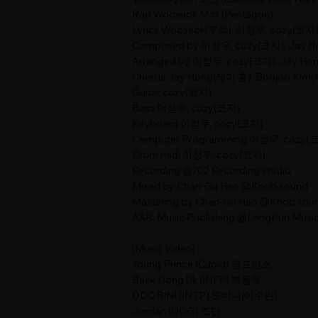
Rap Wooseok 우석 (Pentagon)
Lyrics Wooseok(우석), 이정우, cozy(코지)
Composed by 이정우, cozy(코지), Jay H
Arranged by 이정우, cozy(코지), Jay Ho
Chorus Jay Hong(제이 홍), Boojoo Kim
Guitar cozy(코지)
Bass 이정우, cozy(코지)
Keyboard 이정우, cozy(코지)
Computer Programming 이정우, cozy(
Drum midi 이정우, cozy(코지)
Recording @702 Recording studio
Mixed by Chan-Gu Heo @Knob sound
Mastering by Chan-Gu Heo @Knob sou
A&R, Music Publishing @LongRun Musi
[Music Video]
Young Prince (Cupid) 영프린스
Baek Dong Uk (INFP) 백동욱
DDOBINI (INTP) 또비니(이수빈)
Jordan (DOG) 조단