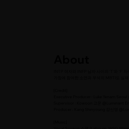
About
INTP 여자와 INFP 남자 사이의 'T'와 '
가창에 참여한 소연과 우석의 MBTI도 실제 
[Credit]
Executive Producer : Luke Yenam Seo
Supervisor : Kowoon 고운 @Luminant En
Producer : Kang Shinyoung 강신영 @Lo
[Music]
Vocal Soyeon 소연 (Laboum, WSG Wann