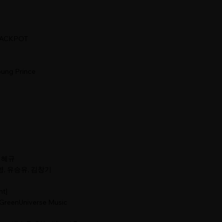
UJACKPOT
ung Prince
 김혜규
민영, 유승유, 김창기
nt]
reenUniverse Music