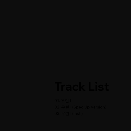
Track List
01. 우린 I
02. 우린 I (Sped Up Version)
03. 우린 I (Inst.)