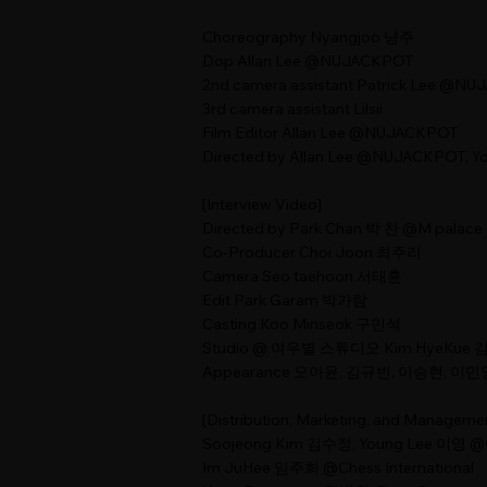
Choreography Nyangjoo 냥주
Dop Allan Lee @NUJACKPOT
2nd camera assistant Patrick Lee @N
3rd camera assistant Lilsii
Film Editor Allan Lee @NUJACKPOT
Directed by Allan Lee @NUJACKPOT, Yo
[Interview Video]
Directed by Park Chan 박 찬 @M palace
Co-Producer Choi Joori 최주리
Camera Seo taehoon 서태훈
Edit Park Garam 박가람
Casting Koo Minseok 구민석
Studio @ 여우별 스튜디오 Kim HyeKue
Appearance 오아윤, 김규빈, 이승현, 이
[Distribution, Marketing, and Manageme
Soojeong Kim 김수정, Young Lee 이영 @G
Im JuHee 임주희 @Chess International