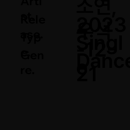
Arti
소연,
st.
Rele
2023
우석
ase.
Typ
Singl
-12-
e.
Gen
Danc
e
21
re.