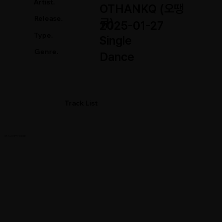
Artist.
OTHANKQ (오땡
Release.
큐)
2025-01-27
Type.
Single
Genre.
Dance
Track List
01. 도지코인(DOGE)