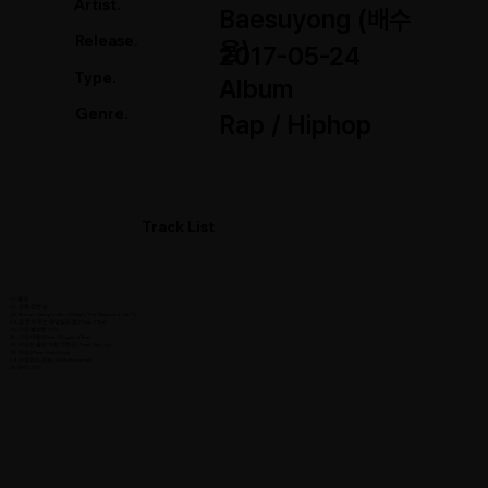
Artist.
Baesuyong (배수
Release.
용)
2017-05-24
Type.
Album
Genre.
Rap / Hiphop
Track List
01. 출근
02. 균형 잡힌 삶
03. Brown Camp′s Jam (What′s The Balanced Life？)
04. 잠 못 이루는 작업실의 밤 (Feat. Y1ee)
05. 이런 불쌍한 녀석
06. 나의 여왕 (Feat. Shupie, Y1ee)
07. 비오는 좋은 아침 언젠간 (Feat. Day Day)
08. 마션 (Feat. Kidd King)
09. 아일랜드 러브 (With Brownie)
10. 레잇 나잇