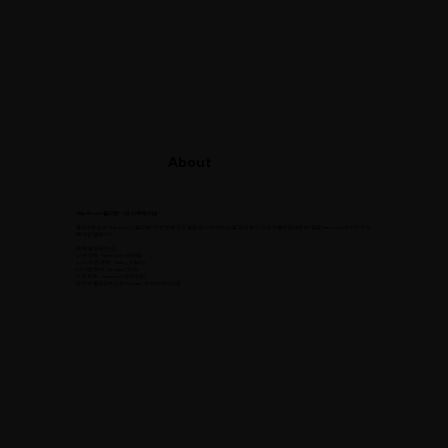
About
'Silly Boot (씔리붓)' - [굿 시추에이션]
홈즈크루 소속 'Silly Boot (씔리붓)' 이 첫 번째 정규 앨범 [굿 시추에이션] 을 공개 한다. 작년 12월에 발매된 EP 앨범 [Seoulo] 에 이어 두 번
째 개인 앨범이다.
[트랙 별 프로듀서]
1,7번 트랙 - Sentrum (센트럼)
2,4,5,10 번 트랙 - Stally (스탈리)
6,8,9 번 트랙 - Shupie (슈피)
11 번 트랙 - Jnkfood (정크푸드)
전 트랙 홈즈크루 소속 Shupie (슈피)가 마스터링